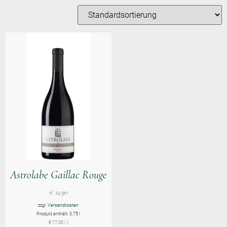
Astrolabe Gaillac Rouge
€
12,90
zzgl.
Versandkosten
Produkt enthält: 0,75
l
€
17,00
/
l