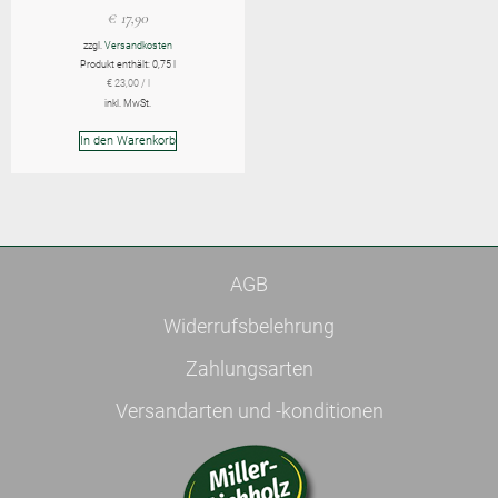
€
17,90
zzgl.
Versandkosten
Produkt enthält: 0,75
l
€
23,00
/
l
inkl. MwSt.
In den Warenkorb
AGB
Widerrufsbelehrung
Zahlungsarten
Versandarten und -konditionen