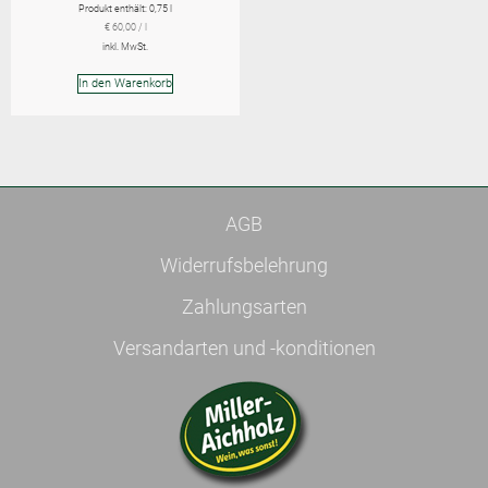
Produkt enthält: 0,75
l
€
60,00
/
l
inkl. MwSt.
In den Warenkorb
AGB
Widerrufsbelehrung
Zahlungsarten
Versandarten und -konditionen