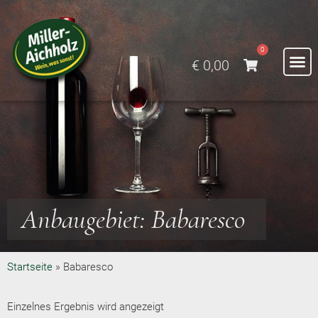
0
€
0,00
Anbaugebiet: Babaresco
Startseite
»
Babaresco
Einzelnes Ergebnis wird angezeigt