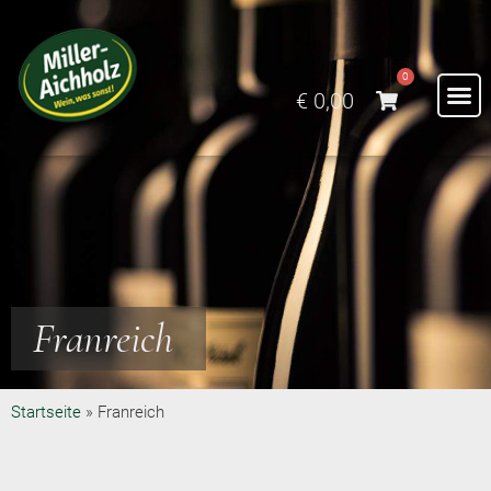
0
€
0,00
Franreich
Startseite
»
Franreich