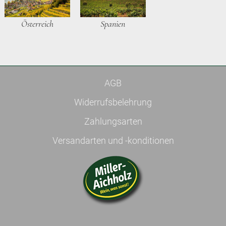
Österreich
Spanien
AGB
Widerrufsbelehrung
Zahlungsarten
Versandarten und -konditionen