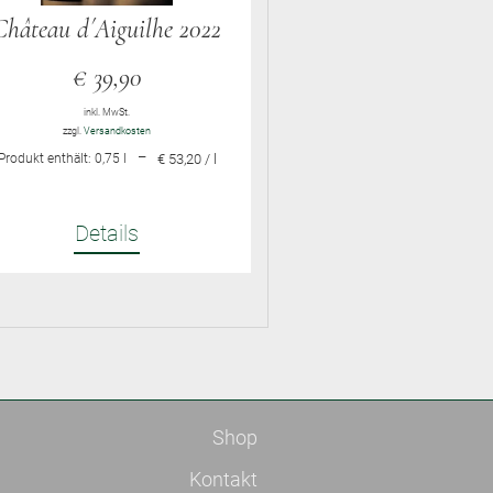
Château d´Aiguilhe 2022
€
39,90
inkl. MwSt.
zzgl.
Versandkosten
–
Produkt enthält: 0,75
l
€ 53,20 / l
Details
Shop
Kontakt