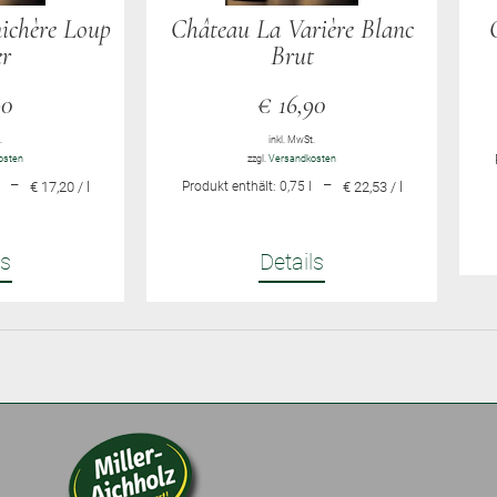
ichère Loup
Château La Varière Blanc
r
Brut
90
€
16,90
.
inkl. MwSt.
osten
zzgl.
Versandkosten
–
–
€ 17,20 / l
Produkt enthält: 0,75
l
€ 22,53 / l
ls
Details