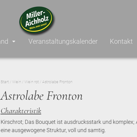
and
Veranstaltungskalender
Kontakt
Start
/
Wein
/
Wein rot
/ Astrolabe Fronton
Astrolabe Fronton
Charakteristik
Kirschrot; Das Bouquet ist ausdrucksstark und komplex
eine ausgewogene Struktur, voll und samtig.