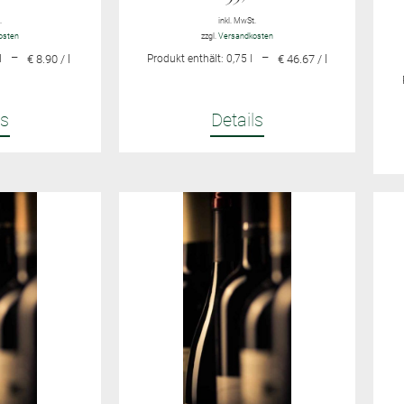
.
inkl. MwSt.
osten
zzgl.
Versandkosten
–
–
l
€ 8.90 / l
Produkt enthält: 0,75
l
€ 46.67 / l
ls
Details