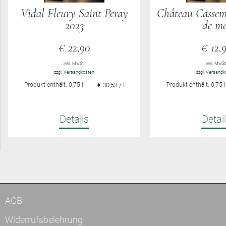
Vidal Fleury Saint Peray
Château Cassem
2023
de me
€
22,90
€
12,
inkl. MwSt.
inkl. MwSt
zzgl.
Versandkosten
zzgl.
Versandk
–
Produkt enthält: 0,75
l
€ 30,53 / l
Produkt enthält: 0,75
l
Details
Detai
AGB
Widerrufsbelehrung