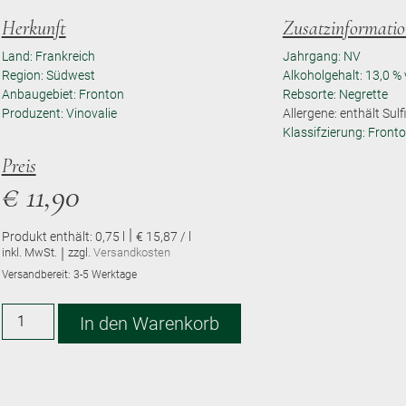
Herkunft
Zusatzinformati
Land: Frankreich
Jahrgang: NV
Region: Südwest
Alkoholgehalt: 13,0 % 
Anbaugebiet: Fronton
Rebsorte: Negrette
Produzent: Vinovalie
Allergene: enthält Sulf
Klassifzierung: Front
Preis
€
11,90
|
Produkt enthält: 0,75
l
€ 15,87 / l
|
inkl. MwSt.
zzgl.
Versandkosten
Versandbereit:
3-5 Werktage
Alternative:
In den Warenkorb