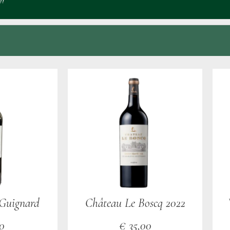
"
 Guignard
Château Le Boscq 2022
0
€
35,00