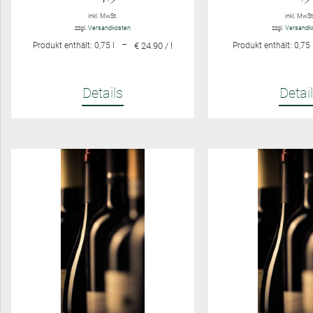
inkl. MwSt.
inkl. MwSt
zzgl.
Versandkosten
zzgl.
Versandk
–
Produkt enthält: 0,75
l
€ 24.90 / l
Produkt enthält: 0,75
Details
Detai