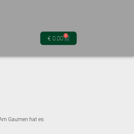
0
€
0,00
; Am Gaumen hat es