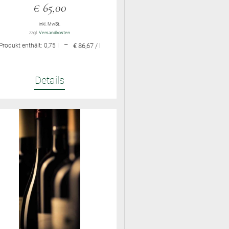
€
65,00
inkl. MwSt.
zzgl.
Versandkosten
–
Produkt enthält: 0,75
l
€ 86,67 / l
Details