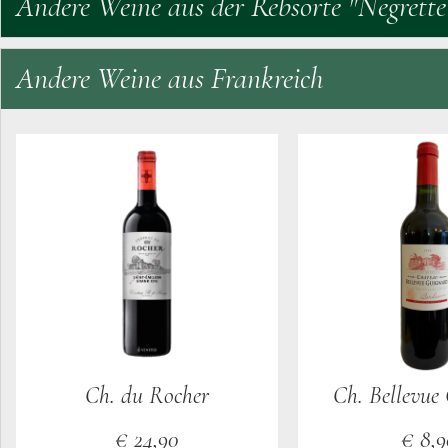
Andere Weine aus der Rebsorte "Negrette
Andere Weine aus Frankreich
Ch. du Rocher
Ch. Bellevue
€
24,90
€
8,9