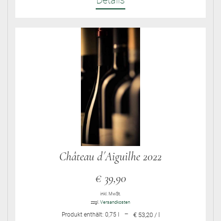
Details
Château d´Aiguilhe 2022
€
39,90
inkl. MwSt.
zzgl.
Versandkosten
–
Produkt enthält: 0,75
l
€ 53,20 / l