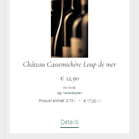
Château Cassemichère Loup de mer
€
12,90
inkl. MwSt.
zzgl.
Versandkosten
–
Produkt enthält: 0,75
l
€ 17,20 / l
Details