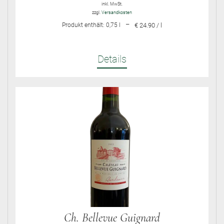
inkl. MwSt.
zzgl.
Versandkosten
–
Produkt enthält: 0,75
l
€ 24.90 / l
Details
Ch. Bellevue Guignard