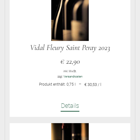
Vidal Fleury Saint Peray 2023
€
22,90
inkl. MwSt.
zzgl.
Versandkosten
–
Produkt enthält: 0,75
l
€ 30,53 / l
Details