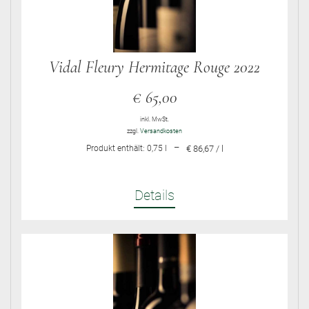
Vidal Fleury Hermitage Rouge 2022
€
65,00
inkl. MwSt.
zzgl.
Versandkosten
–
Produkt enthält: 0,75
l
€ 86,67 / l
Details