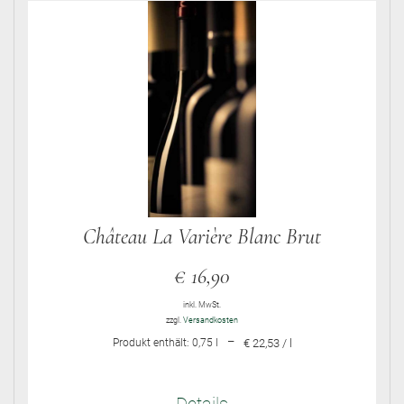
Château La Varière Blanc Brut
€
16,90
inkl. MwSt.
zzgl.
Versandkosten
–
Produkt enthält: 0,75
l
€ 22,53 / l