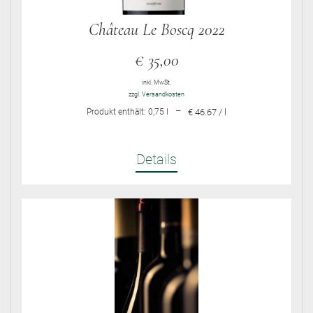
Château Le Boscq 2022
€
35,00
inkl. MwSt.
zzgl.
Versandkosten
–
Produkt enthält: 0,75
l
€ 46.67 / l
Details