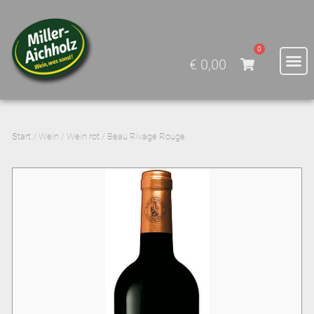
0
€
0,00
Start
/
Wein
/
Wein rot
/ Beau Rivage Rouge