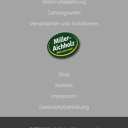
Widerrufsbelehrung
Zahlungsarten
Versandarten und -konditionen
Shop
Kontakt
Impressum
Datenschutzerklärung