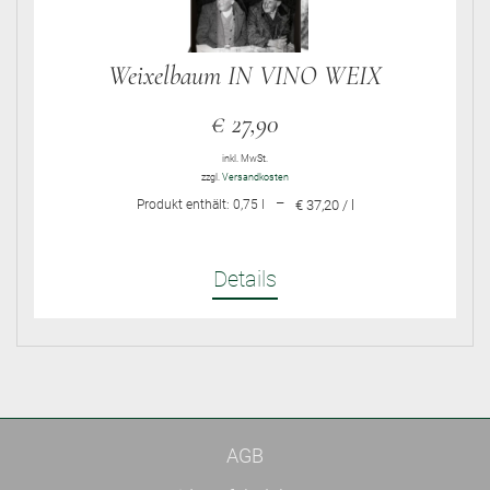
Weixelbaum IN VINO WEIX
€
27,90
inkl. MwSt.
zzgl.
Versandkosten
–
Produkt enthält: 0,75
l
€ 37,20 / l
Details
AGB