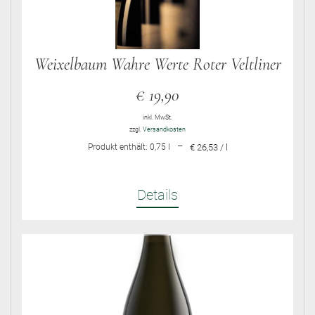
Weixelbaum Wahre Werte Roter Veltliner
€
19,90
inkl. MwSt.
zzgl.
Versandkosten
–
Produkt enthält: 0,75
l
€ 26,53 / l
Details