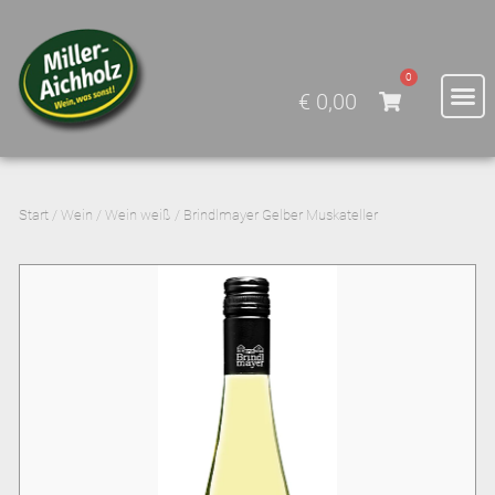
0
€
0,00
Start
/
Wein
/
Wein weiß
/ Brindlmayer Gelber Muskateller