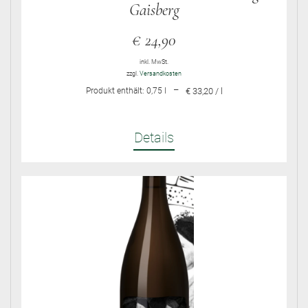
Gaisberg
€
24,90
inkl. MwSt.
zzgl.
Versandkosten
–
Produkt enthält: 0,75
l
€ 33,20 / l
Details