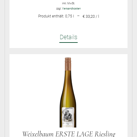
inkl. MwSt.
zzgl.
Versandkosten
–
Produkt enthält: 0,75
l
€ 33,20 / l
Details
Weixelbaum ERSTE LAGE Riesling