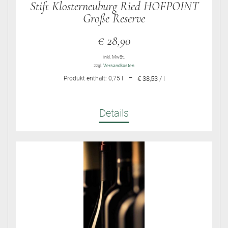
Stift Klosterneuburg Ried HOFPOINT
Große Reserve
€
28,90
inkl. MwSt.
zzgl.
Versandkosten
–
Produkt enthält: 0,75
l
€ 38,53 / l
Details