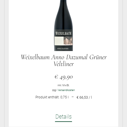
Weixelbaum Anno Dazumal Grüner
Veltliner
€
49,90
inkl. MwSt.
zzgl.
Versandkosten
–
Produkt enthält: 0,75
l
€ 66,53 / l
Details