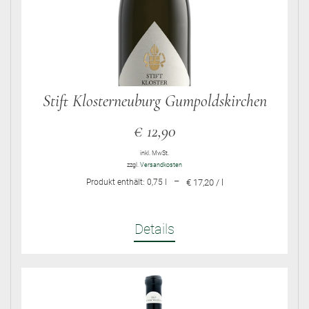
Stift Klosterneuburg Gumpoldskirchen
€
12,90
inkl. MwSt.
zzgl.
Versandkosten
–
Produkt enthält: 0,75
l
€ 17,20 / l
Details