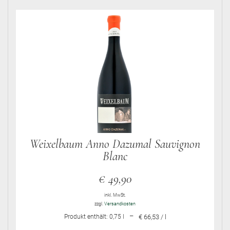
Weixelbaum Anno Dazumal Sauvignon
Blanc
€
49,90
inkl. MwSt.
zzgl.
Versandkosten
–
Produkt enthält: 0,75
l
€ 66,53 / l