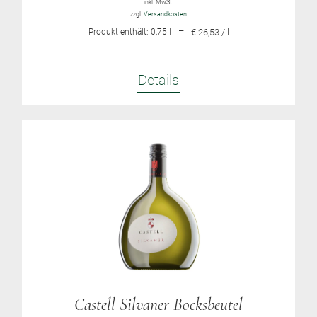
inkl. MwSt.
zzgl.
Versandkosten
–
Produkt enthält: 0,75
l
€ 26,53 / l
Details
Castell Silvaner Bocksbeutel