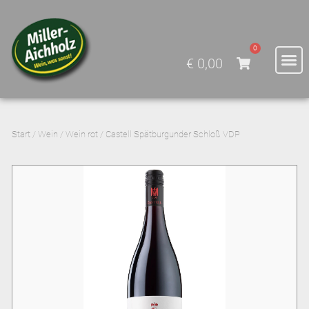
0
€
0,00
Start
/
Wein
/
Wein rot
/ Castell Spätburgunder Schloß VDP