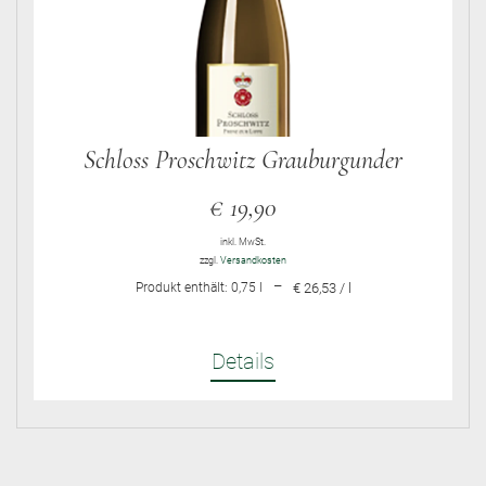
Schloss Proschwitz Grauburgunder
€
19,90
inkl. MwSt.
zzgl.
Versandkosten
–
Produkt enthält: 0,75
l
€ 26,53 / l
Details