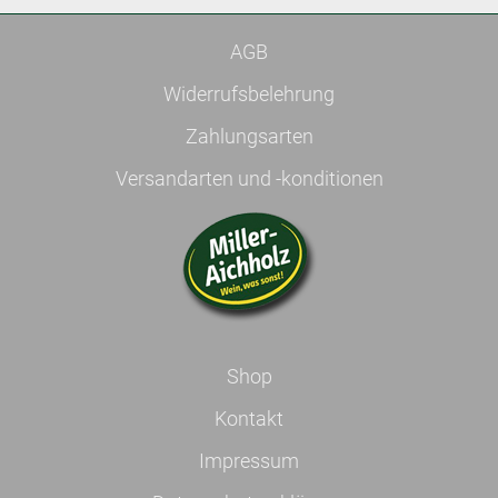
AGB
Widerrufsbelehrung
Zahlungsarten
Versandarten und -konditionen
Shop
Kontakt
Impressum