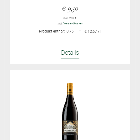
€
9,50
inkl. MwSt.
zzgl.
Versandkosten
–
Produkt enthält: 0,75
l
€ 12,67 / l
Details