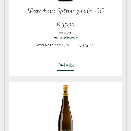
Westerhaus Spätburgunder GG
€
35,90
inkl. MwSt.
zzgl.
Versandkosten
–
Produkt enthält: 0,75
l
€ 47,87 / l
Details