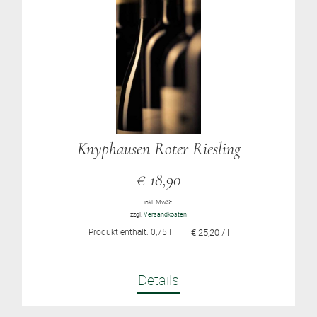
Knyphausen Roter Riesling
€
18,90
inkl. MwSt.
zzgl.
Versandkosten
–
Produkt enthält: 0,75
l
€ 25,20 / l
Details