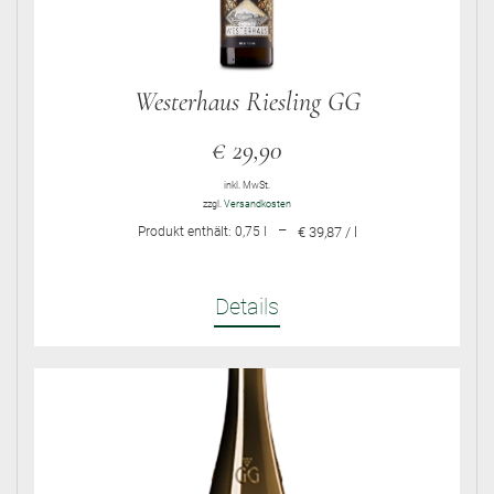
Westerhaus Riesling GG
€
29,90
inkl. MwSt.
zzgl.
Versandkosten
–
Produkt enthält: 0,75
l
€ 39,87 / l
Details