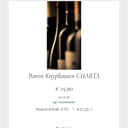
Baron Knyphausen CHARTA
€
15,90
inkl. MwSt.
zzgl.
Versandkosten
–
Produkt enthält: 0,75
l
€ 21,20 / l