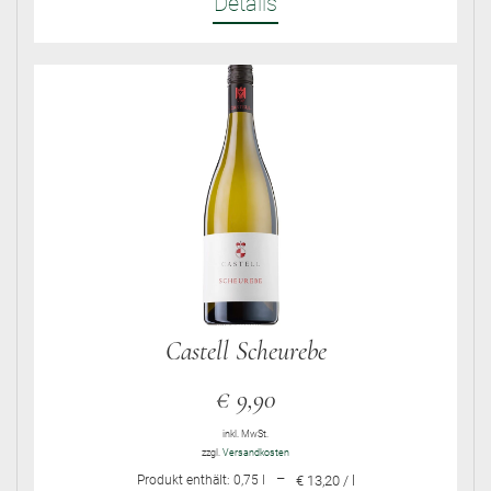
Details
Castell Scheurebe
€
9,90
inkl. MwSt.
zzgl.
Versandkosten
–
Produkt enthält: 0,75
l
€ 13,20 / l