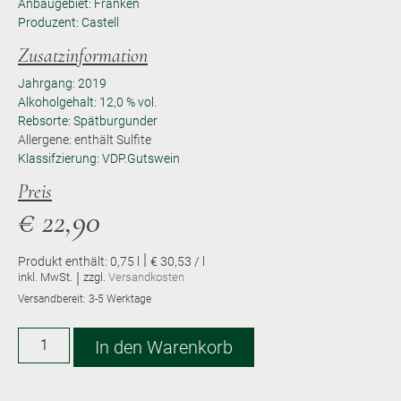
Anbaugebiet: Franken
Produzent: Castell
Zusatzinformation
Jahrgang: 2019
Alkoholgehalt: 12,0 % vol.
Rebsorte: Spätburgunder
Allergene: enthält Sulfite
Klassifzierung: VDP.Gutswein
Preis
€
22,90
|
Produkt enthält: 0,75
l
€ 30,53 / l
|
inkl. MwSt.
zzgl.
Versandkosten
Versandbereit:
3-5 Werktage
Alternative:
In den Warenkorb