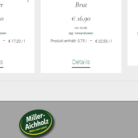
r
Brut
90
€
16,90
.
inkl. MwSt.
osten
zzgl.
Versandkosten
–
–
€ 17,20 / l
Produkt enthält: 0,75
l
€ 22,53 / l
ls
Details