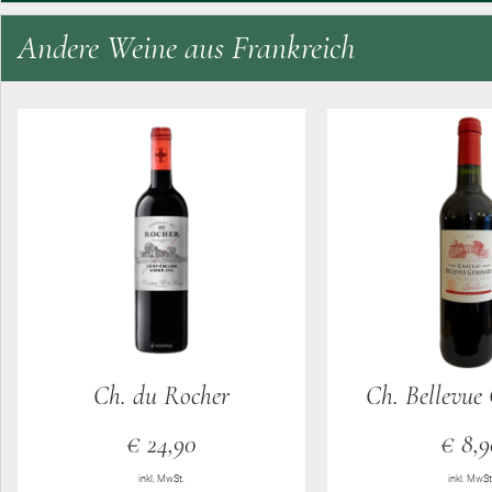
Andere Weine aus Frankreich
Ch. du Rocher
Ch. Bellevue
€
24,90
€
8,9
inkl. MwSt.
inkl. MwSt