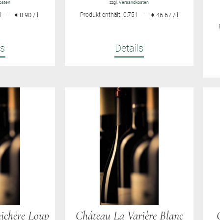
osten
zzgl.
Versandkosten
–
–
l
€ 8.90 / l
Produkt enthält: 0,75
l
€ 46.67 / l
ls
Details
ichère Loup
Château La Varière Blanc