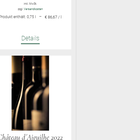
inkl. MwSt.
zzgl.
Versandkosten
–
Produkt enthält: 0,75
l
€ 86,67 / l
Details
Château d´Aiguilhe 2022