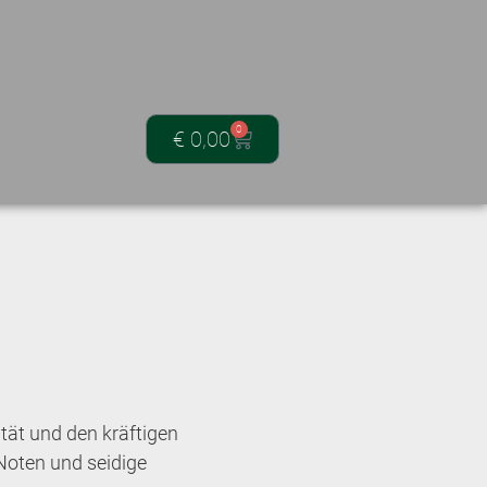
0
€
0,00
ität und den kräftigen
oten und seidige