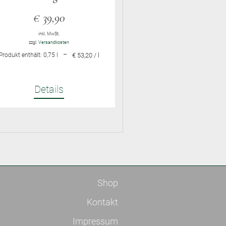
€
39,90
inkl. MwSt.
zzgl.
Versandkosten
–
Produkt enthält: 0,75
l
€ 53,20 / l
Details
Shop
Kontakt
Impressum