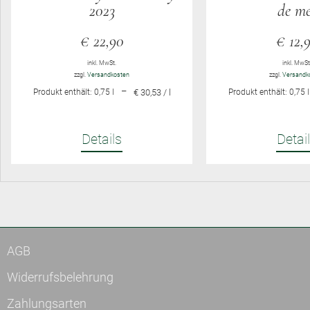
2023
de me
€
22,90
€
12,
inkl. MwSt.
inkl. MwSt
zzgl.
Versandkosten
zzgl.
Versandk
–
Produkt enthält: 0,75
l
€ 30,53 / l
Produkt enthält: 0,75
l
Details
Detai
AGB
Widerrufsbelehrung
Zahlungsarten