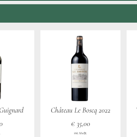
 Guignard
Château Le Boscq 2022
0
€
35,00
.
inkl. MwSt.