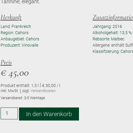
Tannine; elegant.
Herkunft
Zusatzinformati
Land: Frankreich
Jahrgang: 2016
Region: Cahors
Alkoholgehalt: 13,5 % 
Anbaugebiet: Cahors
Rebsorte: Malbec
Produzent: Vinovalie
Allergene: enthält Sulf
Klassifzierung: Caho
Preis
€
45,00
|
Produkt enthält: 1,5
l
€ 30,00 / l
|
inkl. MwSt.
zzgl.
Versandkosten
Versandbereit:
3-5 Werktage
Alternative:
In den Warenkorb