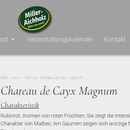
and
Veranstaltungskalender
Kontakt
Start
/
Wein
/
Wein rot
/ Chateau de Cayx Magnum
Chateau de Cayx Magnum
Charakteristik
Rubinrot; Aromen von roten Früchten; Sie zeigt die Intens
Charakter von Malbec; Am Gaumen zeigen sich würzige N