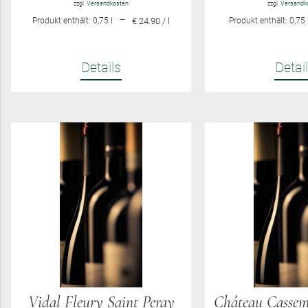
zzgl.
Versandkosten
zzgl.
Versandk
–
Produkt enthält: 0,75
l
€ 24.90 / l
Produkt enthält: 0,75
Details
Detai
Vidal Fleury Saint Peray
Château Cassem