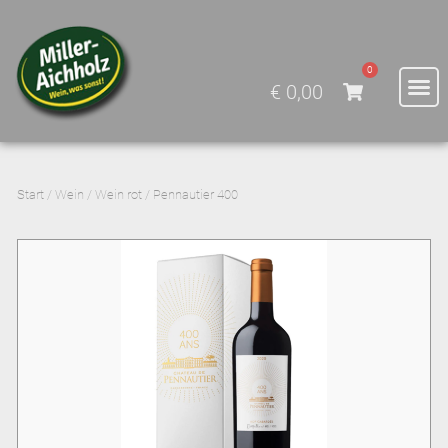
0
€
0,00
Start
/
Wein
/
Wein rot
/ Pennautier 400