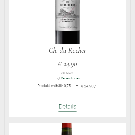
Ch. du Rocher
€
24,90
inkl. MwSt.
zzgl.
Versandkosten
–
Produkt enthält: 0,75
l
€ 24.90 / l
Details