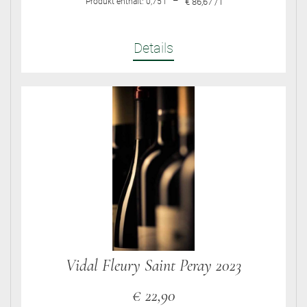
–
Produkt enthält: 0,75
l
€ 86,67 / l
Details
Vidal Fleury Saint Peray 2023
€
22,90