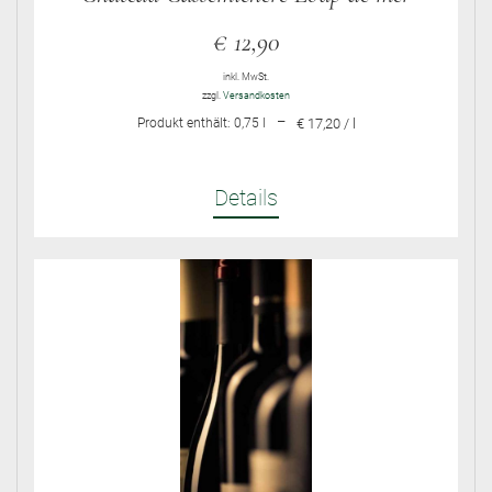
€
12,90
inkl. MwSt.
zzgl.
Versandkosten
–
Produkt enthält: 0,75
l
€ 17,20 / l
Details