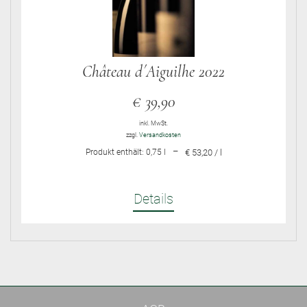
Château d´Aiguilhe 2022
€
39,90
inkl. MwSt.
zzgl.
Versandkosten
–
Produkt enthält: 0,75
l
€ 53,20 / l
Details