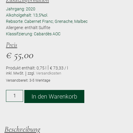
Jahrgang: 2020
Alkoholgehalt: 13,5%ol.
Rebsorte: Cabernet Franc; Grenache; Malbec
Allergene: enthält Sulfite
Klassifzierung: Cabardès AOC
Preis
€
55,00
|
Produkt enthält: 0,75
l
€ 73,33 / l
|
inkl. MwSt.
zzgl.
Versandkosten
Versandbereit:
3-5 Werktage
Alternative:
In den Warenkorb
Beschreibung