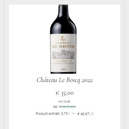
Château Le Boscq 2022
€
35,00
inkl. MwSt.
zzgl.
Versandkosten
–
Produkt enthält: 0,75
l
€ 46.67 / l