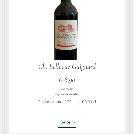
Ch. Bellevue Guignard
€
8,90
inkl. MwSt.
zzgl.
Versandkosten
–
Produkt enthält: 0,75
l
€ 8.90 / l
Details