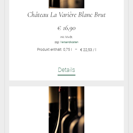
Château La Varière Blanc Brut
€
16,90
inkl. MwSt.
zzgl.
Versandkosten
–
Produkt enthält: 0,75
l
€ 22,53 / l
Details