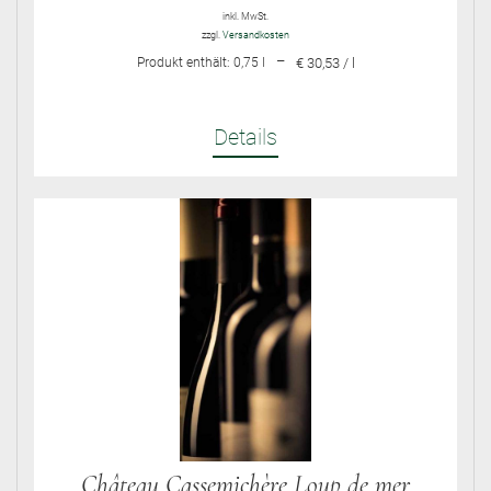
inkl. MwSt.
zzgl.
Versandkosten
–
Produkt enthält: 0,75
l
€ 30,53 / l
Details
Château Cassemichère Loup de mer