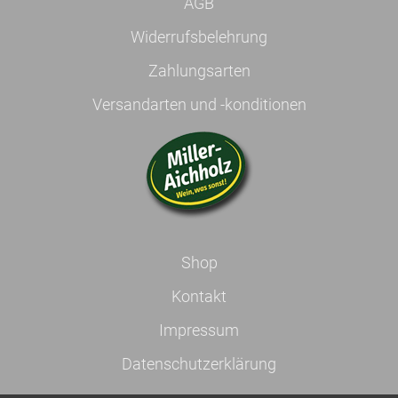
AGB
Widerrufsbelehrung
Zahlungsarten
Versandarten und -konditionen
Shop
Kontakt
Impressum
Datenschutzerklärung