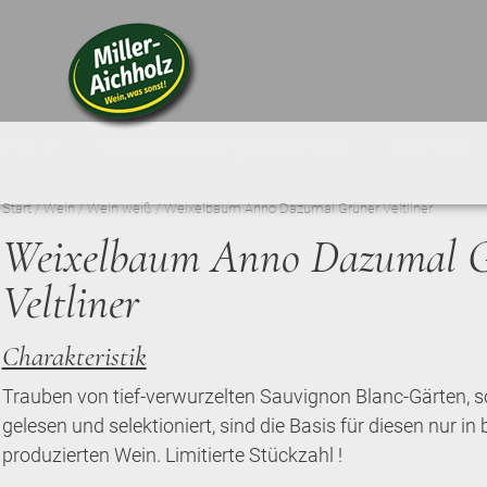
and
Veranstaltungskalender
Kontakt
Start
/
Wein
/
Wein weiß
/ Weixelbaum Anno Dazumal Grüner Veltliner
Weixelbaum Anno Dazumal 
Veltliner
Charakteristik
Trauben von tief-verwurzelten Sauvignon Blanc-Gärten,
gelesen und selektioniert, sind die Basis für diesen nur i
produzierten Wein. Limitierte Stückzahl !