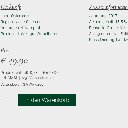
Herkunft
Zusatzinformati
Land: Österreich
Jahrgang: 2017
Region: Niederöstererich
Alkoholgehalt: 13,5 % 
Anbaugebiet: Kamptal
Rebsorte: Grüner Veltl
Produzent: Weingut Weixelbaum
Allergene: enthält Sulf
Klassifzierung: Landw
Preis
€
49,90
|
Produkt enthält: 0,75
l
€ 66,53 / l
|
inkl. MwSt.
zzgl.
Versandkosten
Versandbereit:
3-5 Werktage
Alternative:
In den Warenkorb