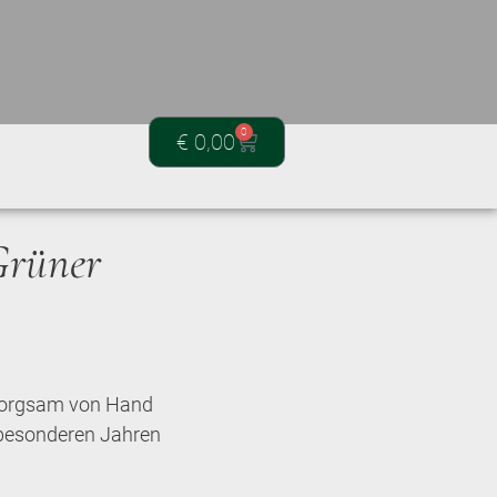
0
€
0,00
Grüner
 sorgsam von Hand
n besonderen Jahren