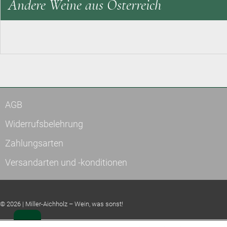
Andere Weine aus Österreich
AGB
Widerrufsbelehrung
Zahlungsarten
Versandarten und -konditionen
© 2026 | Miller-Aichholz – Wein, was sonst!