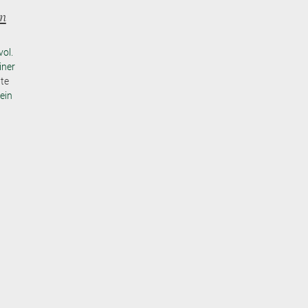
on
vol.
iner
ite
ein