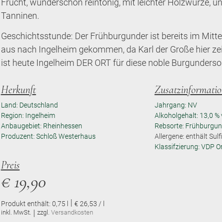
Frucht, wunderschön reintönig, mit leichter Holzwürze, u
Tanninen.
Geschichtsstunde: Der Frühburgunder ist bereits im Mitt
aus nach Ingelheim gekommen, da Karl der Große hier zeit
ist heute Ingelheim DER ORT für diese noble Burgundersor
Herkunft
Zusatzinformati
Land: Deutschland
Jahrgang: NV
Region: Ingelheim
Alkoholgehalt: 13,0 % 
Anbaugebiet: Rheinhessen
Rebsorte: Frühburgun
Produzent: Schloß Westerhaus
Allergene: enthält Sulf
Klassifzierung: VDP O
Preis
€
19,90
|
Produkt enthält: 0,75
l
€ 26,53 / l
|
inkl. MwSt.
zzgl.
Versandkosten