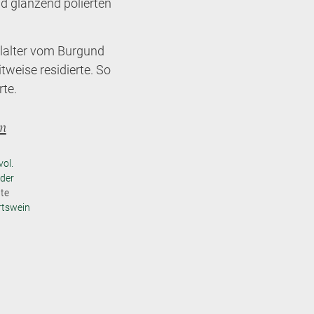
nd glänzend polierten
elalter vom Burgund
weise residierte. So
te.
on
vol.
der
ite
rtswein