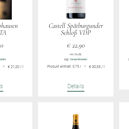
phausen
Castell Spätburgunder
TA
Schloß VDP
90
€
22,90
.
inkl. MwSt.
osten
zzgl.
Versandkosten
–
–
€ 21,20 / l
Produkt enthält: 0,75
l
€ 30,53 / l
ls
Details