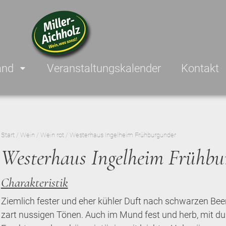
and
Veranstaltungskalender
Kontakt
Start
/
Wein
/
Wein rot
/ Westerhaus Ingelheim Frühburgunder
Westerhaus Ingelheim Frühbu
Charakteristik
Ziemlich fester und eher kühler Duft nach schwarzen Bee
zart nussigen Tönen. Auch im Mund fest und herb, mit du