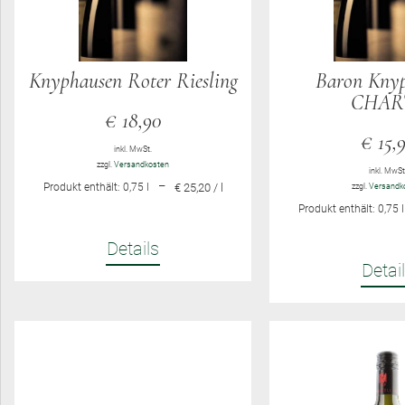
Knyphausen Roter Riesling
Baron Kny
CHAR
€
18,90
€
15,
inkl. MwSt.
zzgl.
Versandkosten
inkl. MwSt
–
Produkt enthält: 0,75
l
€ 25,20 / l
zzgl.
Versandk
Produkt enthält: 0,75
l
Details
Detai