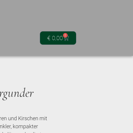
0
€
0,00
rgunder
ren und Kirschen mit
nkler, kompakter