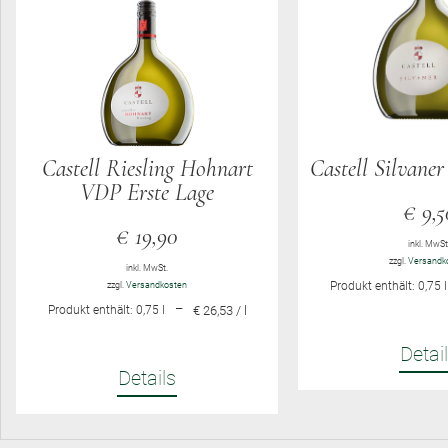
Castell Riesling Hohnart
Castell Silvaner
VDP Erste Lage
€
9,5
€
19,90
inkl. MwSt
zzgl.
Versandk
inkl. MwSt.
Produkt enthält: 0,75
l
zzgl.
Versandkosten
–
Produkt enthält: 0,75
l
€ 26,53 / l
Detai
Details