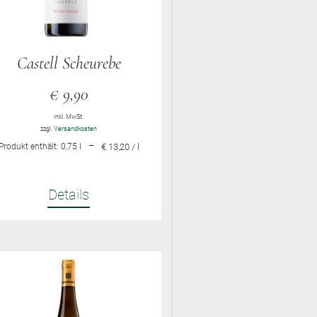
Castell Scheurebe
€
9,90
inkl. MwSt.
zzgl.
Versandkosten
–
Produkt enthält: 0,75
l
€ 13,20 / l
Details