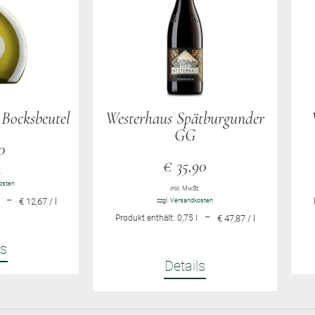
 Bocksbeutel
Westerhaus Spätburgunder
GG
0
€
35,90
.
osten
inkl. MwSt.
–
€ 12,67 / l
zzgl.
Versandkosten
–
Produkt enthält: 0,75
l
€ 47,87 / l
ls
Details