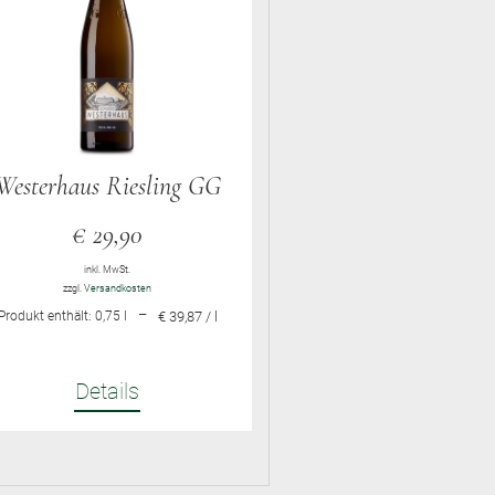
Westerhaus Riesling GG
€
29,90
inkl. MwSt.
zzgl.
Versandkosten
–
Produkt enthält: 0,75
l
€ 39,87 / l
Details