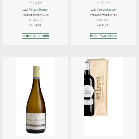
€
115,90
€
75,00
zzgl.
Versandkosten
zzgl.
Versandkosten
Produkt enthält: 0,75
l
Produkt enthält: 0,75
l
€
154,53
/
l
€
100,00
/
l
inkl. MwSt.
inkl. MwSt.
In den Warenkorb
In den Warenkorb