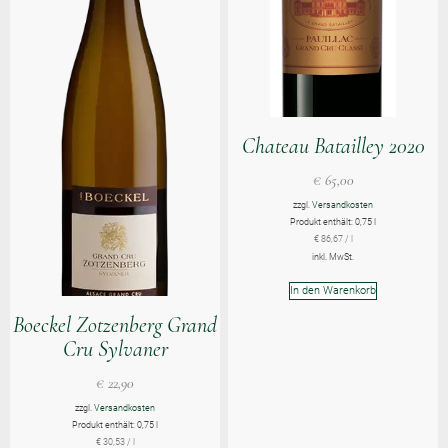
Chateau Batailley 2020
€
65,00
zzgl.
Versandkosten
Produkt enthält: 0,75
l
€
86,67
/
l
inkl. MwSt.
In den Warenkorb
Boeckel Zotzenberg Grand
Cru Sylvaner
€
22,90
zzgl.
Versandkosten
Produkt enthält: 0,75
l
€
30,53
/
l