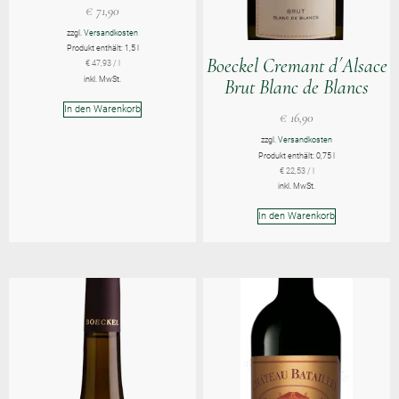
€
71,90
zzgl.
Versandkosten
Produkt enthält: 1,5
l
Boeckel Cremant d´Alsace
€
47,93
/
l
inkl. MwSt.
Brut Blanc de Blancs
In den Warenkorb
€
16,90
zzgl.
Versandkosten
Produkt enthält: 0,75
l
€
22,53
/
l
inkl. MwSt.
In den Warenkorb