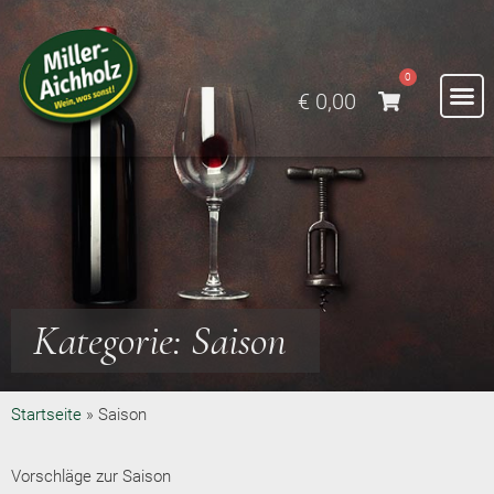
0
€
0,00
Kategorie: Saison
Startseite
»
Saison
Vorschläge zur Saison