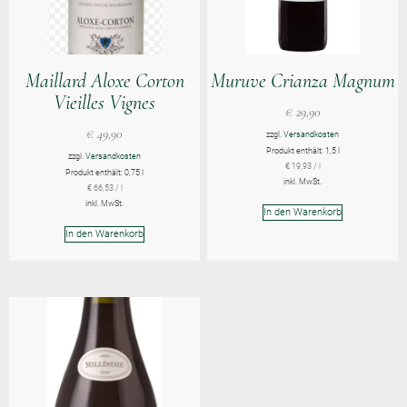
Maillard Aloxe Corton
Muruve Crianza Magnum
Vieilles Vignes
€
29,90
€
49,90
zzgl.
Versandkosten
Produkt enthält: 1,5
l
zzgl.
Versandkosten
€
19,93
/
l
Produkt enthält: 0,75
l
inkl. MwSt.
€
66,53
/
l
inkl. MwSt.
In den Warenkorb
In den Warenkorb