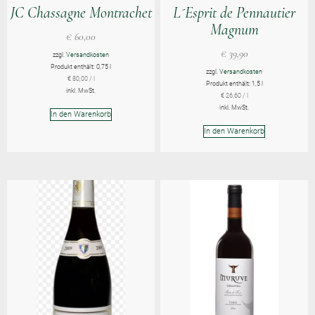
JC Chassagne Montrachet
L´Esprit de Pennautier
Magnum
€
60,00
€
39,90
zzgl.
Versandkosten
Produkt enthält: 0,75
l
zzgl.
Versandkosten
€
80,00
/
l
Produkt enthält: 1,5
l
inkl. MwSt.
€
26,60
/
l
inkl. MwSt.
In den Warenkorb
In den Warenkorb