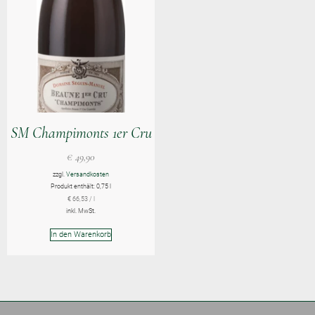
SM Champimonts 1er Cru
€
49,90
zzgl.
Versandkosten
Produkt enthält: 0,75
l
€
66,53
/
l
inkl. MwSt.
In den Warenkorb